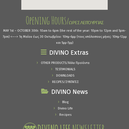
MAY 1st – OCTOBER 30th: 10am to 6pm (the rest of the year: 10pm to 12pm and 5pm-
7pm) <—–> 1η Μαίου έως 30 Οκτωβρίου: 10πμ-6μμ (τους υπόλοιπους μήνες: 10πμ-12μμ
και 5μμ-7μμ)
DIVINO Extras
OTHER PRODUCTS/Άλλα Προϊόντα
TESTIMONIALS
DOWNLOADS
RECIPES/ΣΥΝΤΑΓΕΣ
DIVINO News
Blog
Divino Life
Recipes