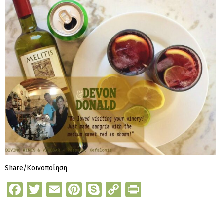
Share/Κοινοποίηση
Fa
T
E
Pi
S
C
Pr
ce
wi
m
nt
k
o
in