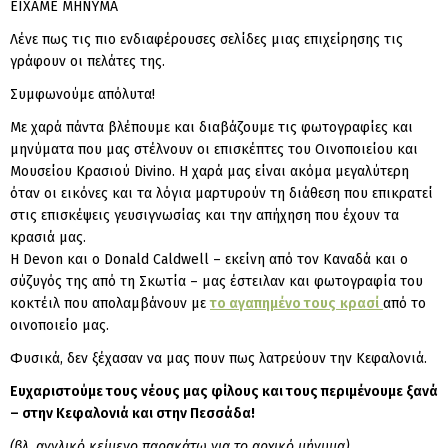
ΕΙΧΑΜΕ ΜΗΝΥΜΑ
Λένε πως τις πιο ενδιαφέρουσες σελίδες μιας επιχείρησης τις
γράφουν οι πελάτες της.
Συμφωνούμε απόλυτα!
Με χαρά πάντα βλέπουμε και διαβάζουμε τις φωτογραφίες και
μηνύματα που μας στέλνουν οι επισκέπτες του Οινοποιείου και
Μουσείου Κρασιού Divino. Η χαρά μας είναι ακόμα μεγαλύτερη
όταν οι εικόνες και τα λόγια μαρτυρούν τη διάθεση που επικρατεί
στις επισκέψεις γευσιγνωσίας και την απήχηση που έχουν τα
κρασιά μας.
Η Devon και o Donald Caldwell – εκείνη από τον Καναδά και ο
σύζυγός της από τη Σκωτία – μας έστειλαν και φωτογραφία του
κοκτέιλ που απολαμβάνουν με
το αγαπημένο τους
κρασί
από το
οινοποιείο μας.
Φυσικά, δεν ξέχασαν να μας πουν πως λατρεύουν την Κεφαλονιά.
Ευχαριστούμε τους νέους μας φίλους και τους περιμένουμε ξανά
– στην Κεφαλονιά και στην Πεσσάδα!
(βλ. αγγλικό κείμενο παρακάτω για το αρχικό μήνυμα)