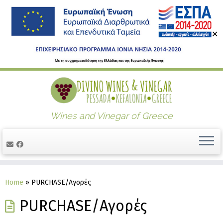
✕
Skip
to
content
Wines and Vinegar of Greece
Home
»
PURCHASE/Αγορές
PURCHASE/Αγορές