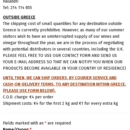
Halandri
Tel: 214 114 855
OUTSIDE GREECE
The shipping cost of small quantities for any destination outside
Greece is currently prohibitive. However, as many of our summer
visitors wish to have an uninterrupted supply of our wines and
vinegar throughout the year, we are in the process of negotiating
with potential distributors in several countries, including the U.K.
PLEASE FEEL FREE TO USE OUR CONTACT FORM AND SEND US
YOUR E-MAIL ADDRESS SO THAT WE CAN NOTIFY YOU WHEN OUR
PRODUCTS BECOME AVAILABLE IN YOUR COUNTRY OF RESIDENCE)
UNTIL THEN, WE CAN SHIP ORDERS, BY COURIER SERVICE AND
CASH-ON-DELIVERY TERMS, TO ANY DESTINATION WITHIN GREECE.
(PLEASE USE FORM BELOW).
C.O.D. charge: €4 per order
Shipment costs: €4 for the first 2 kg and €1 for every extra kg
Fields marked with an
*
are required
Name/Ονομα
*