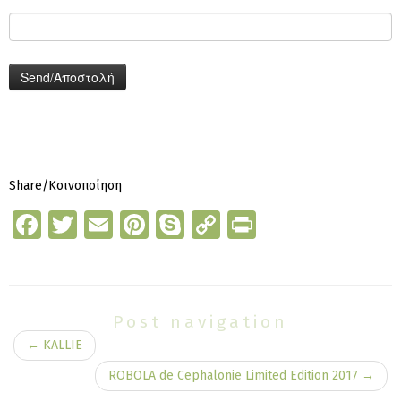
Share/Κοινοποίηση
Facebook
Twitter
Email
Pinterest
Skype
Copy
Print
Link
Post navigation
←
KALLIE
ROBOLA de Cephalonie Limited Edition 2017
→