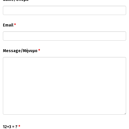
Email
*
Message/Μήνυμα
*
12+3 = ?
*