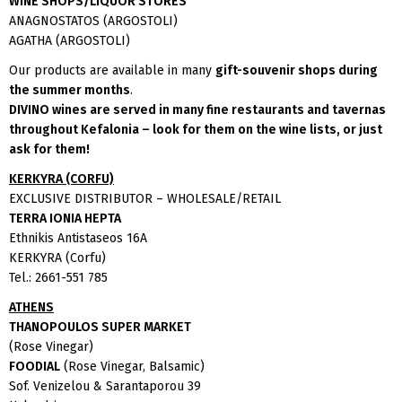
WINE SHOPS/LIQUOR STORES
ANAGNOSTATOS (ARGOSTOLI)
AGATHA (ARGOSTOLI)
Our products are available in many
gift-souvenir shops during
the summer months
.
DIVINO wines are served in many fine restaurants and tavernas
throughout Kefalonia – look for them on the wine lists, or just
ask for them!
KERKYRA (CORFU)
EXCLUSIVE DISTRIBUTOR – WHOLESALE/RETAIL
TERRA IONIA HEPTA
Ethnikis Antistaseos 16Α
KERKYRA (Corfu)
Tel.: 2661-551 785
ATHENS
THANOPOULOS SUPER MARKET
(Rose Vinegar)
FOODIAL
(Rose Vinegar, Balsamic)
Sof. Venizelou & Sarantaporou 39