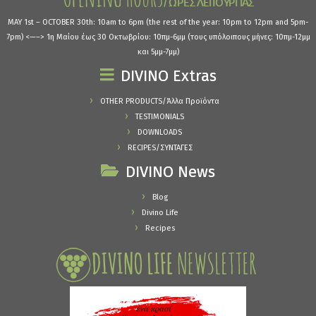
MAY 1st – OCTOBER 30th: 10am to 6pm (the rest of the year: 10pm to 12pm and 5pm-
7pm) <—–> 1η Μαίου έως 30 Οκτωβρίου: 10πμ-6μμ (τους υπόλοιπους μήνες: 10πμ-12μμ
και 5μμ-7μμ)
DIVINO Extras
OTHER PRODUCTS/Άλλα Προϊόντα
TESTIMONIALS
DOWNLOADS
RECIPES/ΣΥΝΤΑΓΕΣ
DIVINO News
Blog
Divino Life
Recipes