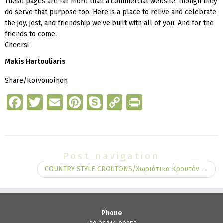
These pages are far more than a commercial website, though they
do serve that purpose too. Here is a place to relive and celebrate
the joy, jest, and friendship we’ve built with all of you. And for the
friends to come.
Cheers!
Makis Hartouliaris
Share/Κοινοποίηση
Fa
T
E
Pi
S
C
Pr
ce
wi
m
nt
k
o
in
b
tt
ai
er
y
p
t
o
er
l
e
p
y
Post navigation
o
st
e
Li
COUNTRY STYLE CROUTONS/Χωριάτικα Κρουτόν
→
k
n
k
Phone