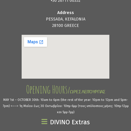
+30 26711 00352
Address
PESSADA, KEFALONIA
28100 GREECE
MAY 1st – OCTOBER 30th: 10am to 6pm (the rest of the year: 10pm to 12pm and 5pm-
7pm) <—–> 1η Μαίου έως 30 Οκτωβρίου: 10πμ-6μμ (τους υπόλοιπους μήνες: 10πμ-12μμ
και 5μμ-7μμ)
DIVINO Extras