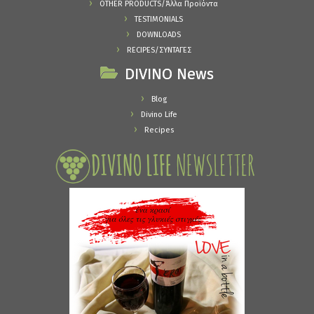
OTHER PRODUCTS/Άλλα Προϊόντα
TESTIMONIALS
DOWNLOADS
RECIPES/ΣΥΝΤΑΓΕΣ
DIVINO News
Blog
Divino Life
Recipes