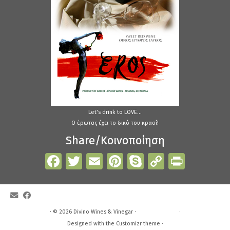
Let's drink to LOVE...
Ο έρωτας έχει το δικό του κρασί!
Share/Κοινοποίηση
Facebook
Twitter
Email
Pinterest
Skype
Copy
Print
Link
·
© 2026
Divino Wines & Vinegar
·
·
Designed with the
Customizr theme
·